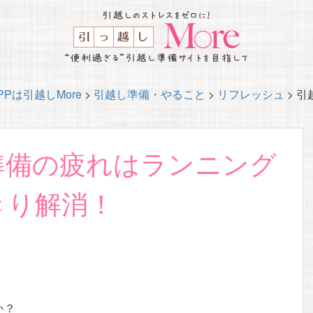
Pは引越しMore
>
引越し準備・やること
>
リフレッシュ
>
引
準備の疲れはランニング
きり解消！
か？