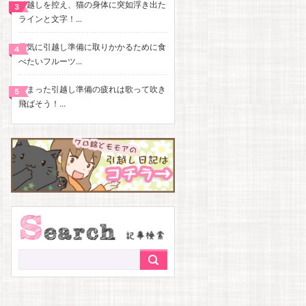
引越しを控え、猫の身体に突如浮き出た
ラインと文字！...
元気に引越し準備に取りかかるために食
べたいフルーツ...
たまった引越し準備の疲れは歌って吹き
飛ばそう！...