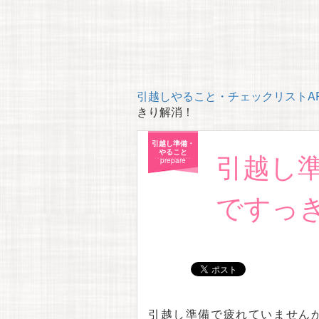
引越しやること・チェックリストAP
きり解消！
引越し準備・
引越し
やること
prepare
ですっ
引越し準備で疲れていません