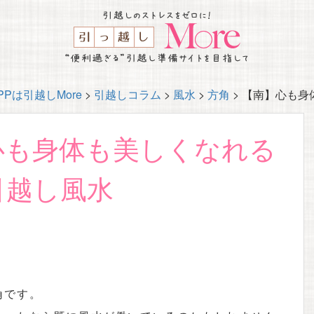
Pは引越しMore
>
引越しコラム
>
風水
>
方角
>
【南】心も身
心も身体も美しくなれる
引越し風水
角です。