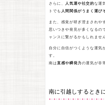
さらに、
人気運や社交的
な運
トでも
人間関係がうまく運び
また、感覚が研ぎ澄まされや
思いつきや発見が多くなるの
ャンスに繋がるかもしれませ
自分に自信がつくような運気
す。
南は
直感や瞬発力
の運気が非
南に引越しするとき