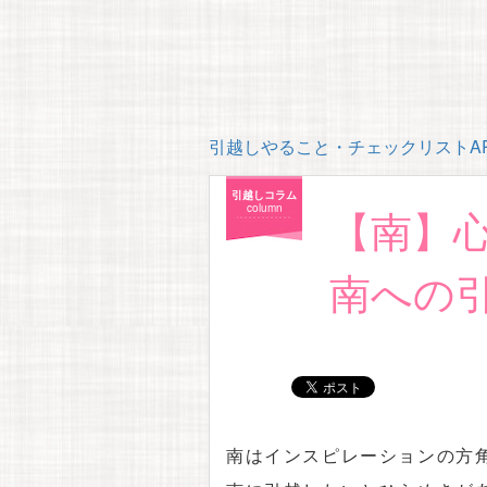
引越しやること・チェックリストAP
引越しコラム
【南】
column
南への
南はインスピレーションの方