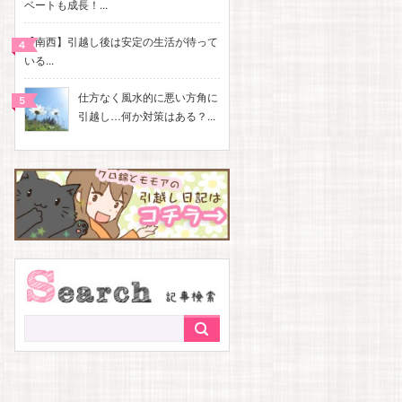
ベートも成長！...
【南西】引越し後は安定の生活が待って
いる...
仕方なく風水的に悪い方角に
引越し…何か対策はある？...