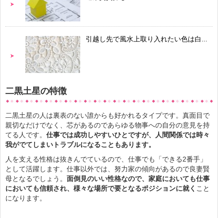
引越し先で風水上取り入れたい色は白...
二黒土星の特徴
引越しに関するおすすめ風水本はこち
ら！...
二黒土星の人は裏表のない誰からも好かれるタイプです。真面目で
親切なだけでなく、芯があるのであらゆる物事への自分の意見を持
てる人です。
仕事では成功しやすいひとですが、人間関係では時々
【仕事】新生活は引越し風水できっと
我がでてしまいトラブルになることもあります。
仕事が上手く...
人を支える性格は抜きんでているので、仕事でも「できる2番手」
として活躍します。仕事以外では、努力家の傾向があるので良妻賢
母となるでしょう。
面倒見のいい性格なので、家庭においても仕事
においても信頼され、様々な場所で要となるポジションに就く
こと
引越しで生かせる写真を使った開運風
になります。
水...