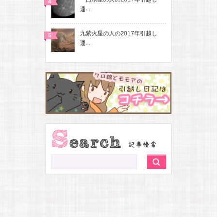
運...
九紫火星の人の2017年引越し
運...