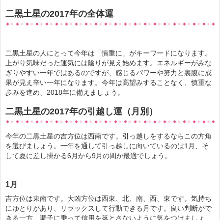
二黒土星の2017年の全体運
【健康】引越しするなら健康運がアッ
プする家にし...
二黒土星の人にとって今年は「慎重に」がキーワードになります。
上がり気味だった運気には陰りが見え始めます。エネルギーがみな
ぎりやすい一年ではあるのですが、感じるパワーや努力と裏腹に成
【子宝】引越し後は風水で子宝の運気
果が見え辛い一年になります。今年は高望みすることなく、慎重な
をアップ...
歩みを進め、2018年に備えましょう。
二黒土星の2017年の引越し運（月別）
引越しを機に風水で考える理想の子供
今年の二黒土星の吉方位は西南です。引っ越しをするならこの方角
部屋を作る...
を選びましょう。一年を通して引っ越しに向いているのは1月、そ
して夏に差し掛かる6月から9月の間が最適でしょう。
1月
吉方位は東南です。大凶方位は西東、北、南、西、東です。気持ち
にゆとりがあり、リラックスして行動できる月です。良い判断がで
きる一方、調子に乗って信用を落とさないように気をつけましょ