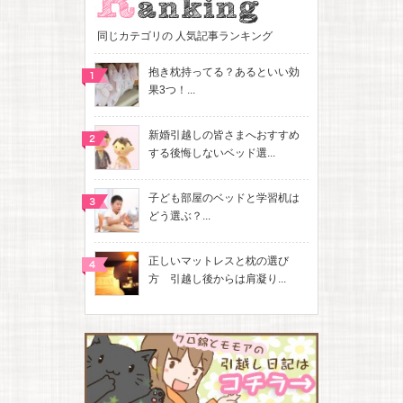
同じカテゴリの 人気記事ランキング
抱き枕持ってる？あるといい効
果3つ！...
新婚引越しの皆さまへおすすめ
する後悔しないベッド選...
子ども部屋のベッドと学習机は
どう選ぶ？...
正しいマットレスと枕の選び
方 引越し後からは肩凝り...