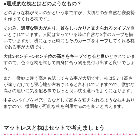
●理想的な枕とはどのようなもの？
どのような枕が良いのかという事ですが、大切なのが自然な寝姿勢
を作ってくれる枕です。
その為、
適度な弾力があり、首をしっかりと支えられるタイプ
が良
いとされています。人間は立っている時に自然なS字のカーブを描
いていますが、横になった時にもそのカーブをキープしてくれる枕
である事が大切です。
大体
3センチ～5センチ位の高さをキープできると良い
とされていま
すので、色々な枕を試して自身に合う物を見付け出すと良いでしょ
う。
また、微妙に違う高さも試してみる事が大切です。枕は5ミリ高さ
が違うだけでも寝心地が左右されると言われていますので、微妙な
高さの違いに気を配る事でもっと良い枕を選べるようになります。
中身のパイプを補充するなどして高さを変えられるような枕もあり
ますので、微調整が可能な枕を利用するのも良いと言えます。
マットレスと枕はセットで考えましょう