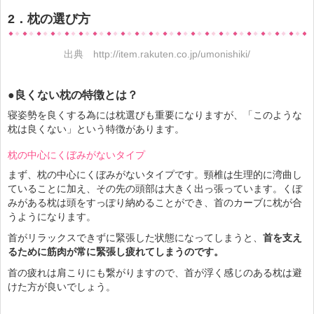
2．枕の選び方
出典
http://item.rakuten.co.jp/umonishiki/
●良くない枕の特徴とは？
寝姿勢を良くする為には枕選びも重要になりますが、「このような
枕は良くない」という特徴があります。
枕の中心にくぼみがないタイプ
まず、枕の中心にくぼみがないタイプです。頸椎は生理的に湾曲し
ていることに加え、その先の頭部は大きく出っ張っています。くぼ
みがある枕は頭をすっぽり納めることができ、首のカーブに枕が合
うようになります。
首がリラックスできずに緊張した状態になってしまうと、
首を支え
るために筋肉が常に緊張し疲れてしまうのです。
首の疲れは肩こりにも繋がりますので、首が浮く感じのある枕は避
けた方が良いでしょう。