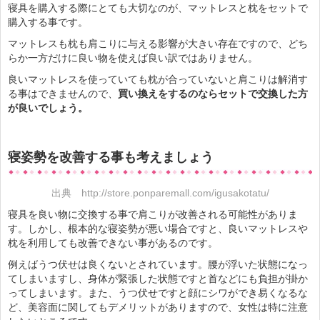
寝具を購入する際にとても大切なのが、マットレスと枕をセットで
購入する事です。
マットレスも枕も肩こりに与える影響が大きい存在ですので、どち
らか一方だけに良い物を使えば良い訳ではありません。
良いマットレスを使っていても枕が合っていないと肩こりは解消す
る事はできませんので、
買い換えをするのならセットで交換した方
が良いでしょう。
寝姿勢を改善する事も考えましょう
出典
http://store.ponparemall.com/igusakotatu/
寝具を良い物に交換する事で肩こりが改善される可能性がありま
す。しかし、根本的な寝姿勢が悪い場合ですと、良いマットレスや
枕を利用しても改善できない事があるのです。
例えばうつ伏せは良くないとされています。腰が浮いた状態になっ
てしまいますし、身体が緊張した状態ですと首などにも負担が掛か
ってしまいます。また、うつ伏せですと顔にシワができ易くなるな
ど、美容面に関してもデメリットがありますので、女性は特に注意