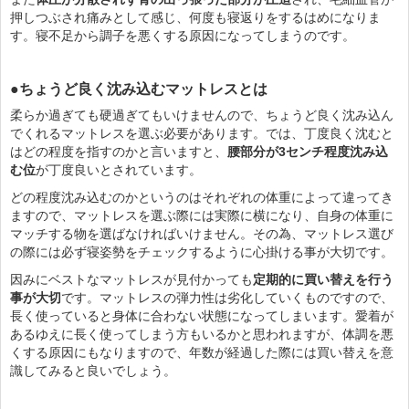
押しつぶされ痛みとして感じ、何度も寝返りをするはめになりま
す。寝不足から調子を悪くする原因になってしまうのです。
●ちょうど良く沈み込むマットレスとは
柔らか過ぎても硬過ぎてもいけませんので、ちょうど良く沈み込ん
でくれるマットレスを選ぶ必要があります。では、丁度良く沈むと
はどの程度を指すのかと言いますと、
腰部分が3センチ程度沈み込
む位
が丁度良いとされています。
どの程度沈み込むのかというのはそれぞれの体重によって違ってき
ますので、マットレスを選ぶ際には実際に横になり、自身の体重に
マッチする物を選ばなければいけません。その為、マットレス選び
の際には必ず寝姿勢をチェックするように心掛ける事が大切です。
因みにベストなマットレスが見付かっても
定期的に買い替えを行う
事が大切
です。マットレスの弾力性は劣化していくものですので、
長く使っていると身体に合わない状態になってしまいます。愛着が
あるゆえに長く使ってしまう方もいるかと思われますが、体調を悪
くする原因にもなりますので、年数が経過した際には買い替えを意
識してみると良いでしょう。