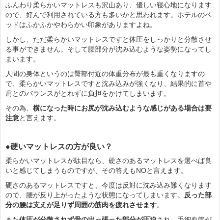
ふんわり柔らかいマットレスも沢山あり、優しい寝心地になります
ので、好んで利用されている方も多いかと思われます。ホテルのベ
ッドはふかふかやわらかい印象がありますよね。
しかし、ただ柔らかいマットレスですと体圧をしっかりと分散させ
る事ができません。そして腰部分が沈み込むような姿勢になってし
まいます。
人間の身体というのは臀部付近の体重分布が最も重くなりますの
で、柔らかいマットレスですと沈み込みが強くなり、結果的に首や
肩とのバランスがとれずに負担をかけてしまいます。
その為、
横になった時にお尻が沈み込むような感じがある場合は要
注意
と言えます。
●硬いマットレスの方が良い？
柔らかいマットレスが駄目なら、硬さのあるマットレスを選べば良
いと感じてしまうものですが、その答えもNOと言えます。
硬さのあるマットレスですと、今度は反対に沈み込み難くなります
ので、腰が反り上がったような状態になってしまいます。
反った部
分の腰は支えが足りず周囲の筋肉を疲れさせます
。
また
体圧が分散されず骨の出っ張った部分が圧迫
され、毛細血管が