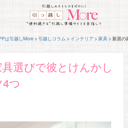
Pは引越しMore
>
引越しコラム
>
インテリア
>
家具
>
新居の
家具選びで彼とけんかし
4つ