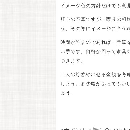
イメージ色の方針だけでも意
肝心の予算ですが、家具の相
う。その際にイメージに合う
時間が許すのであれば、予算
い手です。何軒か回って家具
つきます。
二人の貯蓄や出せる金額を考
しょう。多少幅があってもい
ょう
。
●ポイント：話し合いの不