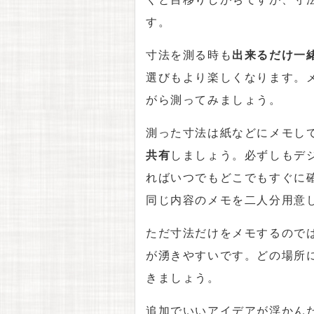
す。
寸法を測る時も
出来るだけ一
選びもより楽しくなります。
がら測ってみましょう。
測った寸法は紙などにメモし
共有
しましょう。必ずしもデ
ればいつでもどこでもすぐに
同じ内容のメモを二人分用意
ただ寸法だけをメモするので
が湧きやすいです。どの場所
きましょう。
追加でいいアイデアが浮かん