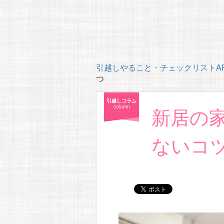
引越しやること・チェックリストAP
つ
引越しコラム
新居の
column
ないコツ