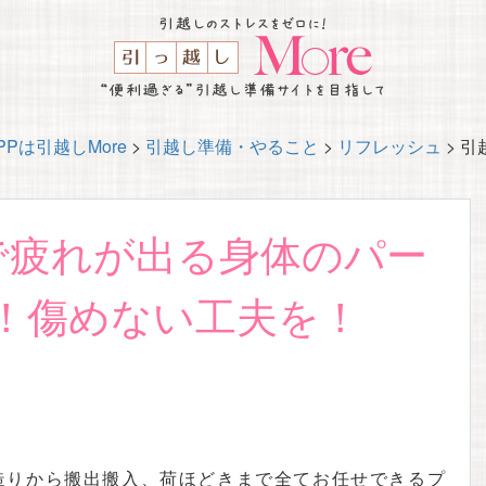
Pは引越しMore
>
引越し準備・やること
>
リフレッシュ
>
引
で疲れが出る身体のパー
t4！傷めない工夫を！
造りから搬出搬入、荷ほどきまで全てお任せできるプ