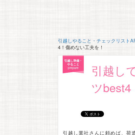
引越しやること・チェックリストAP
4！傷めない工夫を！
引越し準備・
引越し
やること
prepare
ツbes
引越し業社さんに頼めば、荷