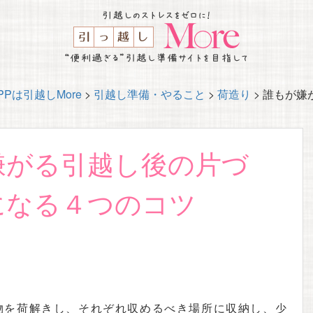
Pは引越しMore
>
引越し準備・やること
>
荷造り
>
誰もが嫌
嫌がる引越し後の片づ
になる４つのコツ
物を荷解きし、それぞれ収めるべき場所に収納し、少