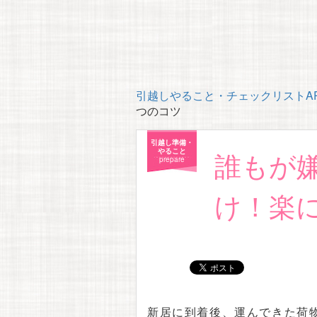
引越しやること・チェックリストAP
つのコツ
引越し準備・
誰もが
やること
prepare
け！楽
新居に到着後、運んできた荷