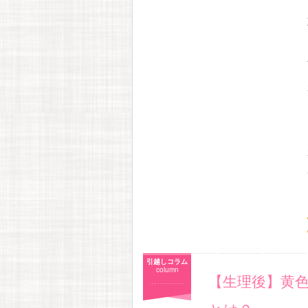
引越しコラム
column
【生理後】黄