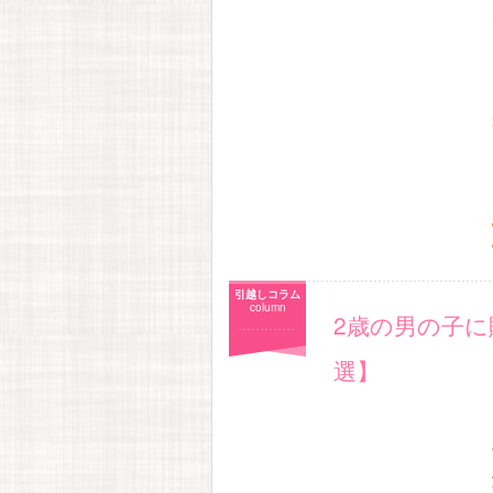
引越しコラム
column
2歳の男の子に
選】