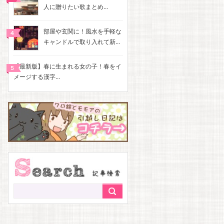
人に贈りたい歌まとめ...
部屋や玄関に！風水を手軽な
キャンドルで取り入れて新...
【最新版】春に生まれる女の子！春をイ
メージする漢字...