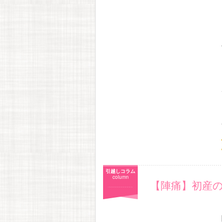
引越しコラム
column
【陣痛】初産