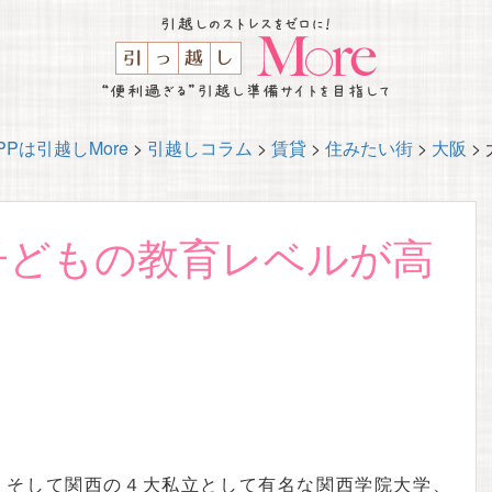
Pは引越しMore
>
引越しコラム
>
賃貸
>
住みたい街
>
大阪
>
子どもの教育レベルが高
？
、そして関西の４大私立として有名な関西学院大学、