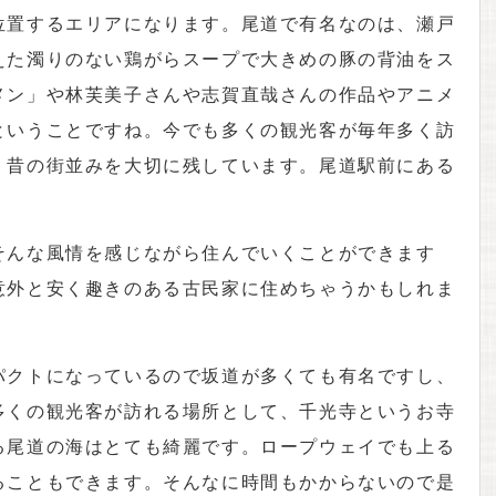
位置するエリアになります。尾道で有名なのは、瀬戸
えた濁りのない鶏がらスープで大きめの豚の背油をス
メン」や林芙美子さんや志賀直哉さんの作品やアニメ
ということですね。今でも多くの観光客が毎年多く訪
く昔の街並みを大切に残しています。尾道駅前にある
。
そんな風情を感じながら住んでいくことができます
意外と安く趣きのある古民家に住めちゃうかもしれま
パクトになっているので坂道が多くても有名ですし、
多くの観光客が訪れる場所として、千光寺というお寺
る尾道の海はとても綺麗です。ロープウェイでも上る
ることもできます。そんなに時間もかからないので是