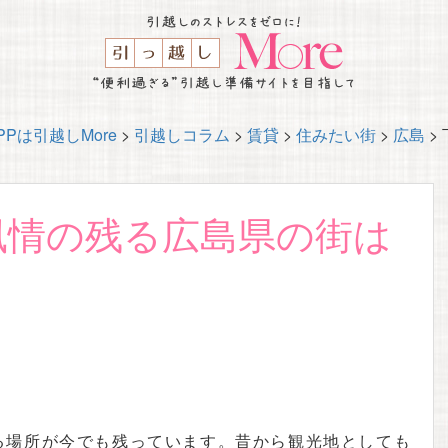
Pは引越しMore
>
引越しコラム
>
賃貸
>
住みたい街
>
広島
>
風情の残る広島県の街は
る場所が今でも残っています。昔から観光地としても