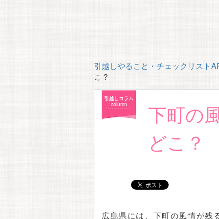
引越しやること・チェックリストAP
こ？
引越しコラム
下町の
column
どこ？
広島県には、下町の風情が残