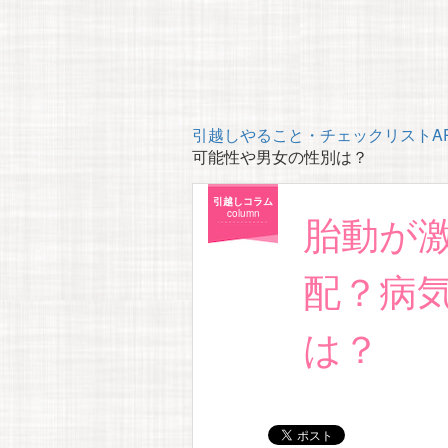
引越しやること・チェックリストAP
可能性や男女の性別は？
引越しコラム
胎動が
column
配？病
は？