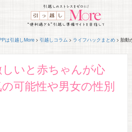
Pは引越しMore
>
引越しコラム
>
ライフハックまとめ
>
胎動
激しいと赤ちゃんが心
気の可能性や男女の性別